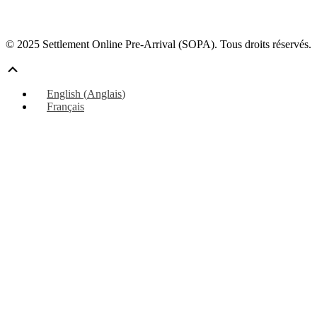
© 2025 Settlement Online Pre-Arrival (SOPA). Tous droits réservés.
Défiler
vers
English
(
Anglais
)
le
Français
haut