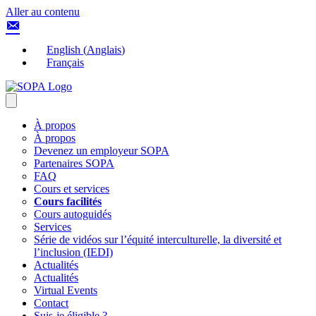
Aller au contenu
English
(
Anglais
)
Français
À propos
À propos
Devenez un employeur SOPA
Partenaires SOPA
FAQ
Cours et services
Cours facilités
Cours autoguidés
Services
Série de vidéos sur l’équité interculturelle, la diversité et
l’inclusion (IEDI)
Actualités
Actualités
Virtual Events
Contact
Suis-je éligible ?