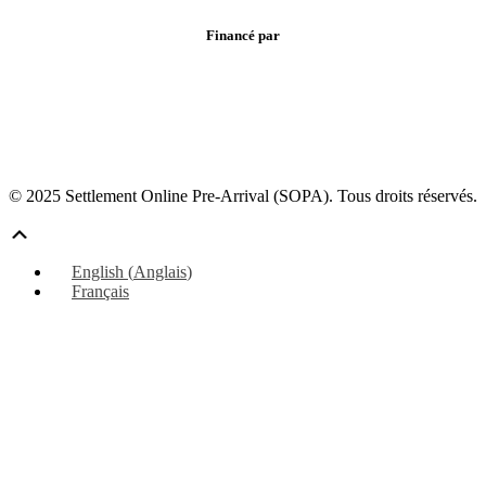
Financé par
© 2025 Settlement Online Pre-Arrival (SOPA). Tous droits réservés.
Défiler
vers
English
(
Anglais
)
le
Français
haut