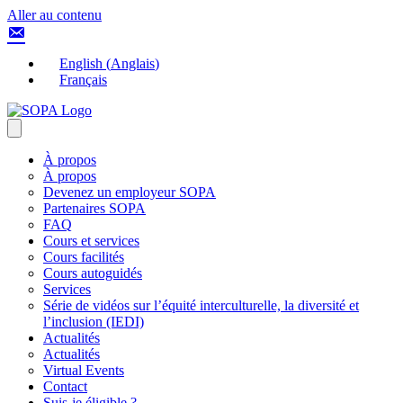
Aller au contenu
English
(
Anglais
)
Français
À propos
À propos
Devenez un employeur SOPA
Partenaires SOPA
FAQ
Cours et services
Cours facilités
Cours autoguidés
Services
Série de vidéos sur l’équité interculturelle, la diversité et
l’inclusion (IEDI)
Actualités
Actualités
Virtual Events
Contact
Suis-je éligible ?