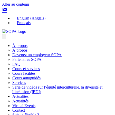
Aller au contenu
English
(
Anglais
)
Français
À propos
À propos
Devenez un employeur SOPA
Partenaires SOPA
FAQ
Cours et services
Cours facilités
Cours autoguidés
Services
Série de vidéos sur l’équité interculturelle, la diversité et
l’inclusion (IEDI)
Actualités
Actualités
Virtual Events
Contact
Suis-je éligible ?