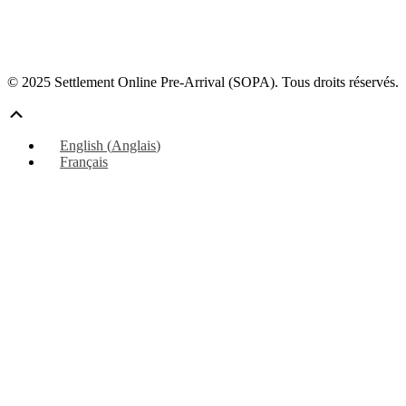
© 2025 Settlement Online Pre-Arrival (SOPA). Tous droits réservés.
Défiler
vers
English
(
Anglais
)
le
Français
haut