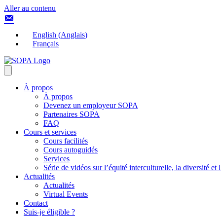
Aller au contenu
English
(
Anglais
)
Français
À propos
À propos
Devenez un employeur SOPA
Partenaires SOPA
FAQ
Cours et services
Cours facilités
Cours autoguidés
Services
Série de vidéos sur l’équité interculturelle, la diversité et
Actualités
Actualités
Virtual Events
Contact
Suis-je éligible ?