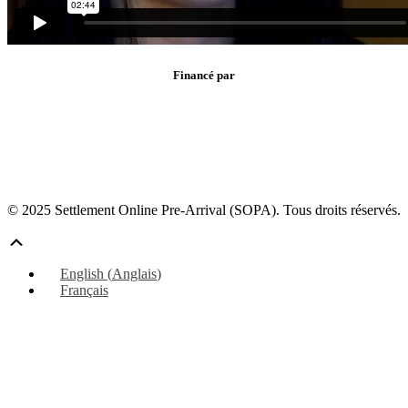
Financé par
© 2025 Settlement Online Pre-Arrival (SOPA). Tous droits réservés.
Défiler
vers
English
(
Anglais
)
le
Français
haut