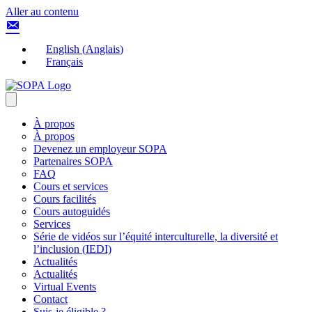
Aller au contenu
English
(
Anglais
)
Français
À propos
À propos
Devenez un employeur SOPA
Partenaires SOPA
FAQ
Cours et services
Cours facilités
Cours autoguidés
Services
Série de vidéos sur l’équité interculturelle, la diversité et
l’inclusion (IEDI)
Actualités
Actualités
Virtual Events
Contact
Suis-je éligible ?