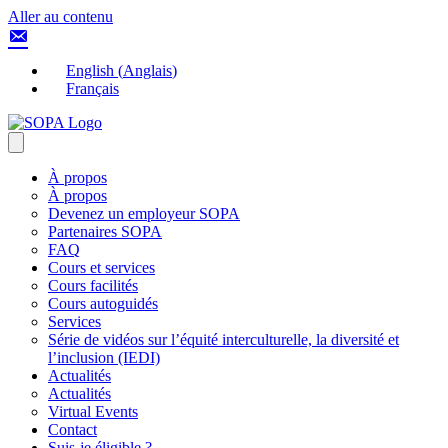
Aller au contenu
English
(
Anglais
)
Français
À propos
À propos
Devenez un employeur SOPA
Partenaires SOPA
FAQ
Cours et services
Cours facilités
Cours autoguidés
Services
Série de vidéos sur l’équité interculturelle, la diversité et
l’inclusion (IEDI)
Actualités
Actualités
Virtual Events
Contact
Suis-je éligible ?