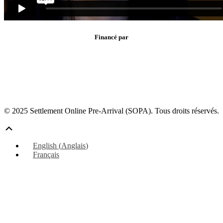
Financé par
© 2025 Settlement Online Pre-Arrival (SOPA). Tous droits réservés.
Défiler
vers
English
(
Anglais
)
le
Français
haut