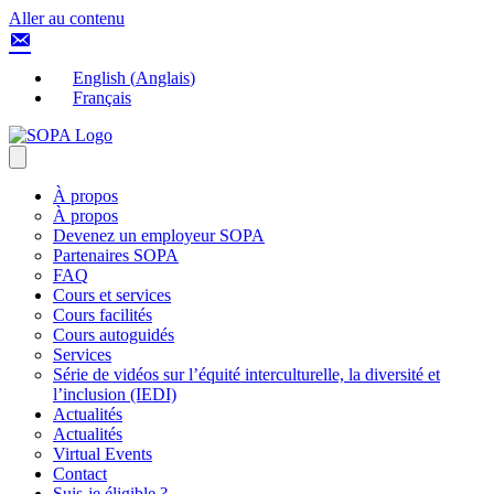
Aller au contenu
English
(
Anglais
)
Français
À propos
À propos
Devenez un employeur SOPA
Partenaires SOPA
FAQ
Cours et services
Cours facilités
Cours autoguidés
Services
Série de vidéos sur l’équité interculturelle, la diversité et
l’inclusion (IEDI)
Actualités
Actualités
Virtual Events
Contact
Suis-je éligible ?