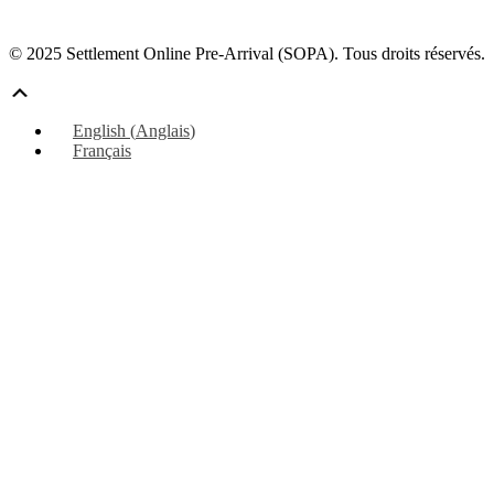
© 2025 Settlement Online Pre-Arrival (SOPA). Tous droits réservés.
Défiler
vers
English
(
Anglais
)
le
Français
haut