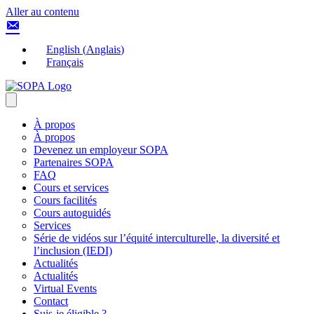
Aller au contenu
English
(
Anglais
)
Français
À propos
À propos
Devenez un employeur SOPA
Partenaires SOPA
FAQ
Cours et services
Cours facilités
Cours autoguidés
Services
Série de vidéos sur l’équité interculturelle, la diversité et
l’inclusion (IEDI)
Actualités
Actualités
Virtual Events
Contact
Suis-je éligible ?