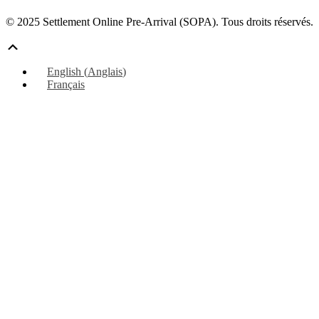
© 2025 Settlement Online Pre-Arrival (SOPA). Tous droits réservés.
Défiler
vers
English
(
Anglais
)
le
Français
haut