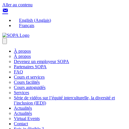
Aller au contenu
English
(
Anglais
)
Français
À propos
À propos
Devenez un employeur SOPA
Partenaires SOPA
FAQ
Cours et services
Cours facilités
Cours autoguidés
Services
Série de vidéos sur l’équité interculturelle, la diversité et
l’inclusion (IEDI)
Actualités
Actualités
Virtual Events
Contact
Suis-je éligible ?