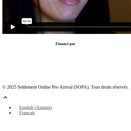
Financé par
© 2025 Settlement Online Pre-Arrival (SOPA). Tous droits réservés.
Défiler
vers
English
(
Anglais
)
le
Français
haut