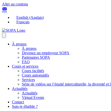
Aller au contenu
English
(
Anglais
)
Français
À propos
À propos
Devenez un employeur SOPA
Partenaires SOPA
FAQ
Cours et services
Cours facilités
Cours autoguidés
Services
Série de vidéos sur l’équité interculturelle, la diversité et
Actualités
Actualités
Virtual Events
Contact
Suis-je éligible ?