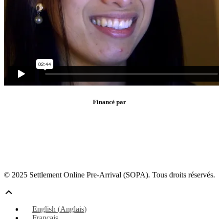
Financé par
© 2025 Settlement Online Pre-Arrival (SOPA). Tous droits réservés.
Défiler
vers
English
(
Anglais
)
le
Français