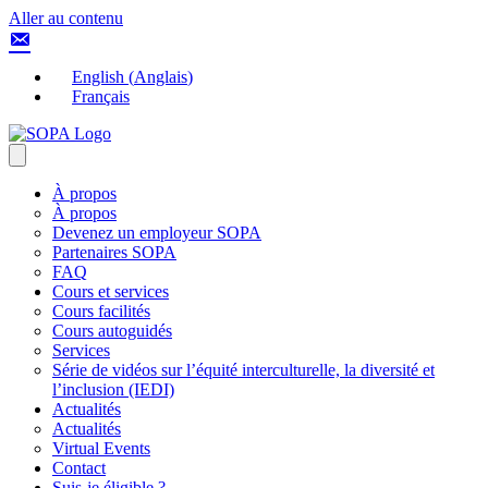
Aller au contenu
English
(
Anglais
)
Français
À propos
À propos
Devenez un employeur SOPA
Partenaires SOPA
FAQ
Cours et services
Cours facilités
Cours autoguidés
Services
Série de vidéos sur l’équité interculturelle, la diversité et
l’inclusion (IEDI)
Actualités
Actualités
Virtual Events
Contact
Suis-je éligible ?