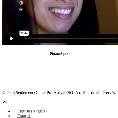
Financé par
© 2025 Settlement Online Pre-Arrival (SOPA). Tous droits réservés.
Défiler
vers
English
(
Anglais
)
le
Français
haut