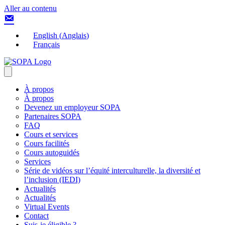
Aller au contenu
English
(
Anglais
)
Français
À propos
À propos
Devenez un employeur SOPA
Partenaires SOPA
FAQ
Cours et services
Cours facilités
Cours autoguidés
Services
Série de vidéos sur l’équité interculturelle, la diversité et
l’inclusion (IEDI)
Actualités
Actualités
Virtual Events
Contact
Suis-je éligible ?