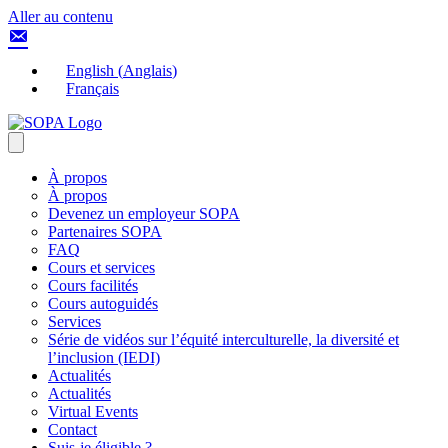
Aller au contenu
English
(
Anglais
)
Français
À propos
À propos
Devenez un employeur SOPA
Partenaires SOPA
FAQ
Cours et services
Cours facilités
Cours autoguidés
Services
Série de vidéos sur l’équité interculturelle, la diversité et
l’inclusion (IEDI)
Actualités
Actualités
Virtual Events
Contact
Suis-je éligible ?