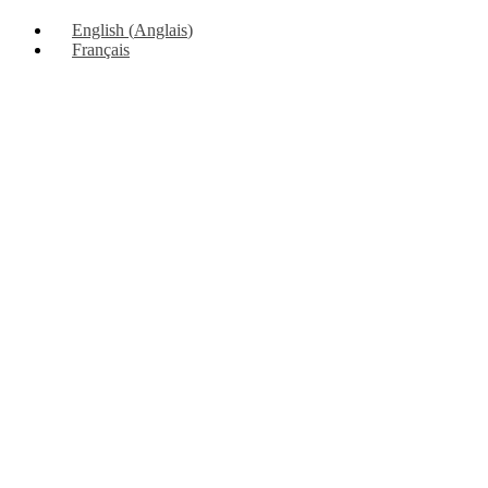
vers
English
(
Anglais
)
le
Français
haut