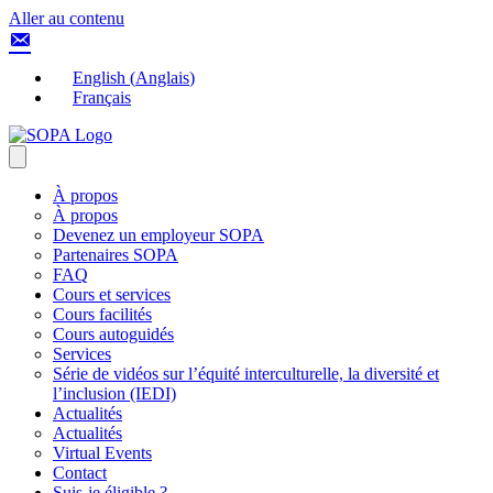
Aller au contenu
English
(
Anglais
)
Français
À propos
À propos
Devenez un employeur SOPA
Partenaires SOPA
FAQ
Cours et services
Cours facilités
Cours autoguidés
Services
Série de vidéos sur l’équité interculturelle, la diversité et
l’inclusion (IEDI)
Actualités
Actualités
Virtual Events
Contact
Suis-je éligible ?