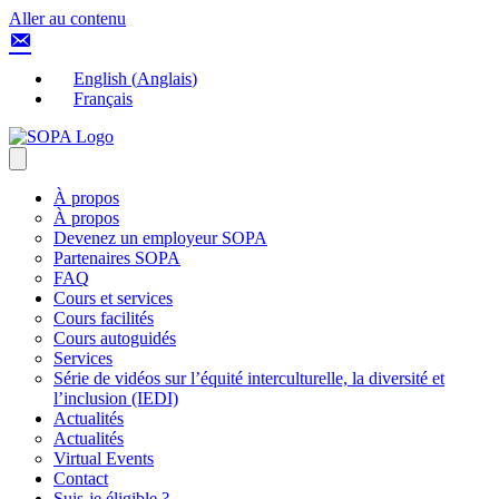
Aller au contenu
English
(
Anglais
)
Français
À propos
À propos
Devenez un employeur SOPA
Partenaires SOPA
FAQ
Cours et services
Cours facilités
Cours autoguidés
Services
Série de vidéos sur l’équité interculturelle, la diversité et
l’inclusion (IEDI)
Actualités
Actualités
Virtual Events
Contact
Suis-je éligible ?