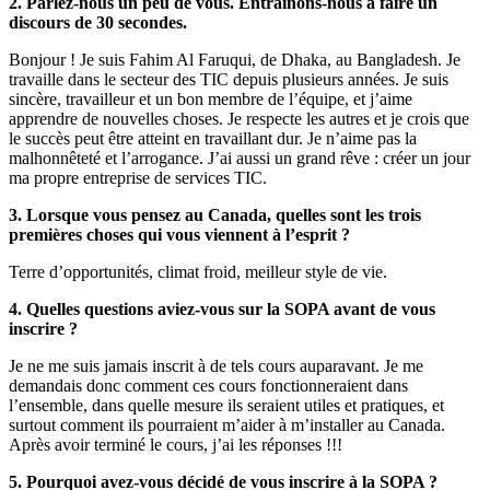
2. Parlez-nous un peu de vous. Entraînons-nous à faire un
discours de 30 secondes.
Bonjour ! Je suis Fahim Al Faruqui, de Dhaka, au Bangladesh.
Je
travaille dans le secteur des TIC depuis plusieurs années. Je suis
sincère, travailleur et un bon membre de l’équipe, et j’aime
apprendre de nouvelles choses. Je respecte les autres et je crois que
le succès peut être atteint en travaillant dur. Je n’aime pas la
malhonnêteté et l’arrogance. J’ai aussi un grand rêve : créer un jour
ma propre entreprise de services TIC.
3. Lorsque vous pensez au Canada, quelles sont les trois
premières choses qui vous viennent à l’esprit ?
Terre d’opportunités, climat froid, meilleur style de vie.
4. Quelles questions aviez-vous sur la SOPA avant de vous
inscrire ?
Je ne me suis jamais inscrit à de tels cours auparavant. Je me
demandais donc comment ces cours fonctionneraient dans
l’ensemble, dans quelle mesure ils seraient utiles et pratiques, et
surtout comment ils pourraient m’aider à m’installer au Canada.
Après avoir terminé le cours, j’ai les réponses !!!
5. Pourquoi avez-vous décidé de vous inscrire à la SOPA ?