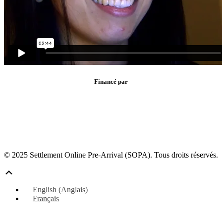
Financé par
© 2025 Settlement Online Pre-Arrival (SOPA). Tous droits réservés.
Défiler
vers
English
(
Anglais
)
le
Français
haut