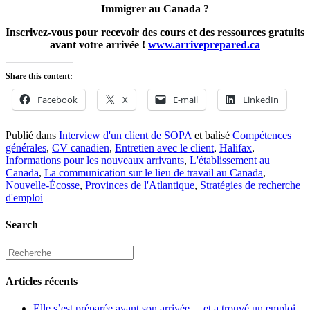
Immigrer au Canada ?
Inscrivez-vous pour recevoir des cours et des ressources gratuits
avant votre arrivée !
www.arriveprepared.ca
Share this content:
Facebook
X
E-mail
LinkedIn
Publié dans
Interview d'un client de SOPA
et balisé
Compétences
générales
,
CV canadien
,
Entretien avec le client
,
Halifax
,
Informations pour les nouveaux arrivants
,
L'établissement au
Canada
,
La communication sur le lieu de travail au Canada
,
Nouvelle-Écosse
,
Provinces de l'Atlantique
,
Stratégies de recherche
d'emploi
Search
Articles récents
Elle s’est préparée avant son arrivée… et a trouvé un emploi