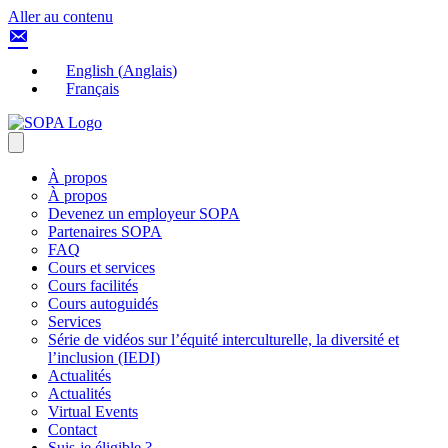
Aller au contenu
English
(
Anglais
)
Français
À propos
À propos
Devenez un employeur SOPA
Partenaires SOPA
FAQ
Cours et services
Cours facilités
Cours autoguidés
Services
Série de vidéos sur l’équité interculturelle, la diversité et
l’inclusion (IEDI)
Actualités
Actualités
Virtual Events
Contact
Suis-je éligible ?