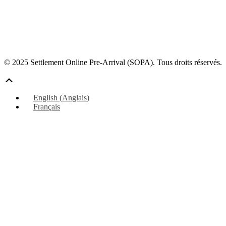
© 2025 Settlement Online Pre-Arrival (SOPA). Tous droits réservés.
Défiler
vers
English
(
Anglais
)
le
Français
haut