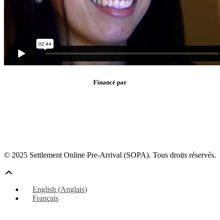
Financé par
© 2025 Settlement Online Pre-Arrival (SOPA). Tous droits réservés.
Défiler
vers
English
(
Anglais
)
le
Français
haut