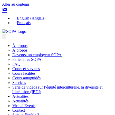
Aller au contenu
English
(
Anglais
)
Français
À propos
À propos
Devenez un employeur SOPA
Partenaires SOPA
FAQ
Cours et services
Cours facilités
Cours autoguidés
Services
Série de vidéos sur l’équité interculturelle, la diversité et
l’inclusion (IEDI)
Actualités
Actualités
Virtual Events
Contact
Suis-je éligible ?