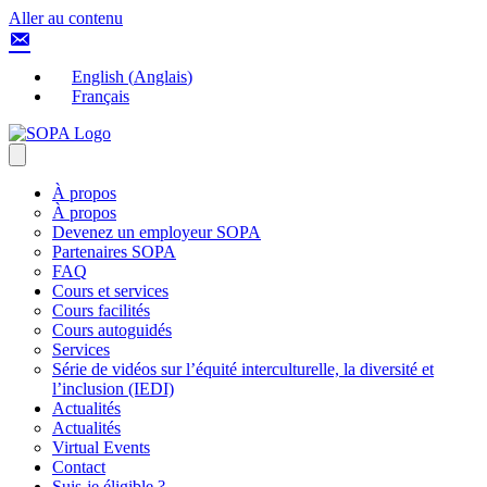
Aller au contenu
English
(
Anglais
)
Français
À propos
À propos
Devenez un employeur SOPA
Partenaires SOPA
FAQ
Cours et services
Cours facilités
Cours autoguidés
Services
Série de vidéos sur l’équité interculturelle, la diversité et
l’inclusion (IEDI)
Actualités
Actualités
Virtual Events
Contact
Suis-je éligible ?