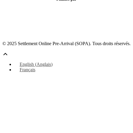
© 2025 Settlement Online Pre-Arrival (SOPA). Tous droits réservés.
Défiler
vers
English
(
Anglais
)
le
Français
haut