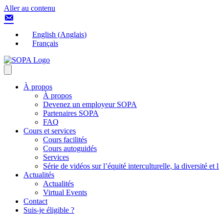
Aller au contenu
English
(
Anglais
)
Français
À propos
À propos
Devenez un employeur SOPA
Partenaires SOPA
FAQ
Cours et services
Cours facilités
Cours autoguidés
Services
Série de vidéos sur l’équité interculturelle, la diversité et
Actualités
Actualités
Virtual Events
Contact
Suis-je éligible ?