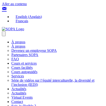
Aller au contenu
English
(
Anglais
)
Français
À propos
À propos
Devenez un employeur SOPA
Partenaires SOPA
FAQ
Cours et services
Cours facilités
Cours autoguidés
Services
Série de vidéos sur l’équité interculturelle, la diversité et
l’inclusion (IEDI)
Actualités
Actualités
Virtual Events
Contact
Suis-je éligible ?