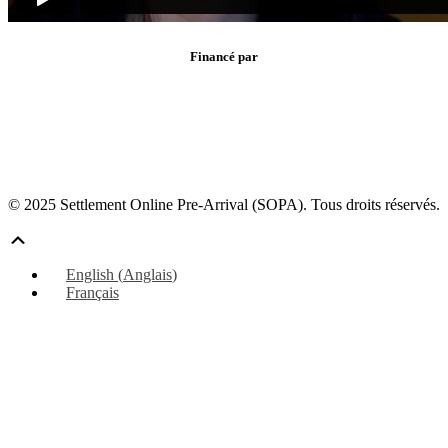
Financé par
© 2025 Settlement Online Pre-Arrival (SOPA). Tous droits réservés.
Défiler
vers
English
(
Anglais
)
le
Français
haut