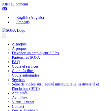
Aller au contenu
English
(
Anglais
)
Français
À propos
À propos
Devenez un employeur SOPA
Partenaires SOPA
FAQ
Cours et services
Cours facilités
Cours autoguidés
Services
Série de vidéos sur l’équité interculturelle, la diversité et
l’inclusion (IEDI)
Actualités
Actualités
Virtual Events
Contact
Suis-je éligible ?