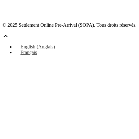
© 2025 Settlement Online Pre-Arrival (SOPA). Tous droits réservés.
Défiler
vers
English
(
Anglais
)
le
Français
haut