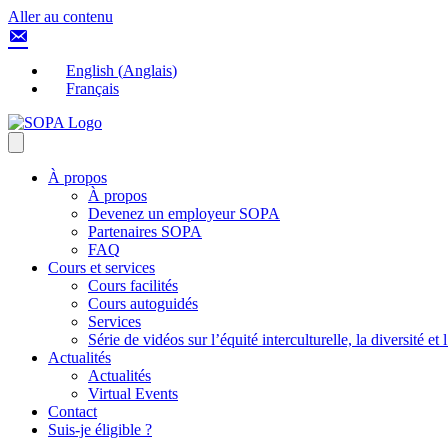
Aller au contenu
English
(
Anglais
)
Français
À propos
À propos
Devenez un employeur SOPA
Partenaires SOPA
FAQ
Cours et services
Cours facilités
Cours autoguidés
Services
Série de vidéos sur l’équité interculturelle, la diversité et
Actualités
Actualités
Virtual Events
Contact
Suis-je éligible ?